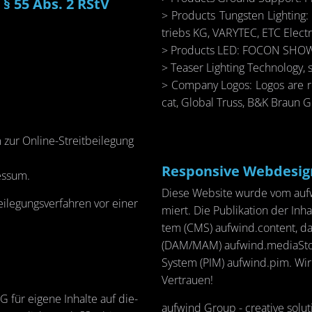
h § 55 Abs. 2 RStV
> Pro­ducts Tungs­ten Light­in
triebs KG, VA­RY­TEC, ETC Elec­tro
> Pro­ducts LED: FOCON SHOW­T
> Teaser Light­ing Tech­no­lo­gy,
> Com­pa­ny Logos: Logos are re­s
cat, Glo­bal Truss, B&K Braun
 zur On­line-Streit­bei­le­gung
Re­s­pon­sive Web­de­sign
es­sum.
Diese Web­site wurde vom auf­wi
ei­le­gungs­ver­fah­ren vor einer
miert. Die Pu­bli­ka­ti­on der In­
tem (CMS) auf­wind.con­tent, da
(DAM/MAM) auf­wind.me­di­aS­to­r
Sys­tem (PIM) auf­wind.pim. Wi
Ver­trau­en!
für ei­ge­ne In­hal­te auf die­
auf­wind Group - crea­ti­ve so­lu­t