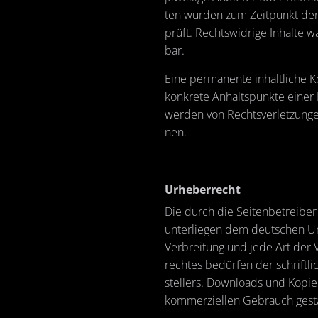
ten wur­den zum Zeit­punkt der V
prüft. Rechts­wid­ri­ge In­hal­te
bar.
Eine per­ma­nen­te in­halt­li­che K
kon­kre­te An­halts­punk­te einer
wer­den von Rechts­ver­let­zun­ge
nen.
Ur­he­ber­recht
Die durch die Sei­ten­be­trei­ber 
un­ter­lie­gen dem deut­schen Ur­he
Ver­brei­tung und jede Art der 
rech­tes be­dür­fen der schrift­l
stel­lers. Down­loads und Ko­pi­e
kom­mer­zi­el­len Ge­brauch ge­sta