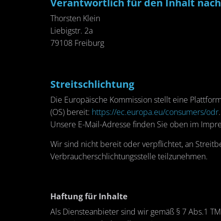
Ver­ant­wort­lich für den In­halt nac
Thors­ten Klein
Lie­big­s­tr. 2a
79108 Frei­burg
Streit­schlich­tung
Die Eu­ro­päi­sche Kom­mis­si­on stellt eine Platt­form
(OS) be­reit:
https://​ec.​europa.​eu/​consumers/​odr
.
Un­se­re E-Mail-Adres­se fin­den Sie oben im Im­pr
Wir sind nicht be­reit oder ver­pflich­tet, an Streit­b
Ver­brau­cher­schlich­tungs­stel­le teil­zu­neh­men.
Haf­tung für In­hal­te
Als Diens­te­an­bie­ter sind wir gemäß § 7 Abs.1 TMG 