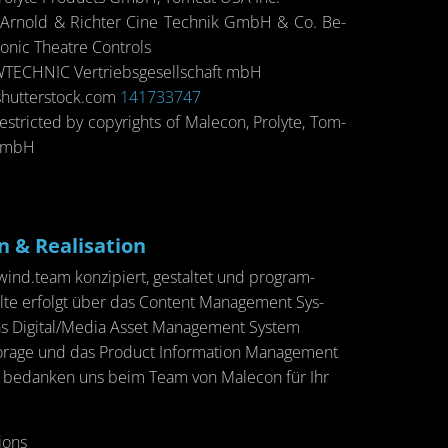
g: Ar­nold & Rich­ter Cine Tech­nik GmbH & Co. Be­
­nic Thea­t­re Con­trols
ECH­NIC Ver­triebs­ge­sell­schaft mbH
 shut­ter­stock.com
141733747
tric­ted by co­py­rights of Male­con, Pr­o­ly­te, Tom­
 GmbH
 & Rea­li­sa­ti­on
nd.team kon­zi­piert, ge­stal­tet und pro­gram­
hal­te er­folgt über das Con­tent Ma­nage­ment Sys­
s Di­gi­tal/Media Asset Ma­nage­ment Sys­tem
­a­ge und das Pro­duct In­for­ma­ti­on Ma­nage­ment
r be­dan­ken uns beim Team von Male­con für Ihr
i­ons