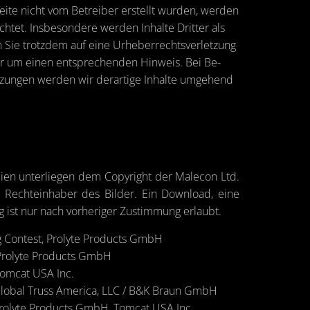
 Seite nicht vom Be­trei­ber er­stellt wur­den, wer­den
ch­tet. Ins­be­son­de­re wer­den In­hal­te Drit­ter als
n Sie trotz­dem auf eine Ur­he­ber­rechts­ver­let­zung
ir um einen ent­spre­chen­den Hin­weis. Bei Be­
zun­gen wer­den wir der­ar­ti­ge In­hal­te um­ge­hend
­li­en un­ter­lie­gen dem Co­py­right der Male­con Ltd.
Rech­te­inha­ber des Bil­der. Ein Down­load, eine
g ist nur nach vor­he­ri­ger Zu­stim­mung er­laubt.
g Con­test, Pr­o­ly­te Pro­ducts GmbH
Pr­o­ly­te Pro­ducts GmbH
Tom­cat USA Inc.
Glo­bal Truss Ame­ri­ca, LLC / B&K Braun GmbH
­o­ly­te Pro­ducts GmbH, Tom­cat USA Inc.