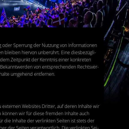
ng oder Sper­rung der Nut­zung von In­for­ma­tio­nen
n blei­ben hier­von un­be­rührt. Eine dies­be­züg­li­
 dem Zeit­punkt der Kennt­nis einer kon­kre­ten
i Be­kannt­wer­den von ent­spre­chen­den Rechts­ver­
hal­te um­ge­hend ent­fer­nen.
 ex­ter­nen Web­sites Drit­ter, auf deren In­hal­te wir
b kön­nen wir für diese frem­den In­hal­te auch
ie In­hal­te der ver­link­ten Sei­ten ist stets der
i­ber der Sei­ten ver­ant­wort­lich. Die ver­link­ten Sei­