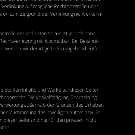
er­lin­kung auf mög­li­che Rechts­ver­stö­ße über­
 waren zum Zeit­punkt der Ver­lin­kung nicht er­kenn­
on­trol­le der ver­link­ten Sei­ten ist je­doch ohne
 Rechts­ver­let­zung nicht zu­mut­bar. Bei Be­kannt­
n wer­den wir der­ar­ti­ge Links um­ge­hend ent­fer­
er­stell­ten In­hal­te und Werke auf die­sen Sei­ten
­ber­recht. Die Ver­viel­fäl­ti­gung, Be­ar­bei­tung,
Ver­wer­tung au­ßer­halb der Gren­zen des Ur­he­ber­
i­chen Zu­stim­mung des je­wei­li­gen Au­tors bzw. Er­
n die­ser Seite sind nur für den pri­va­ten, nicht
t­tet.