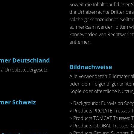
So­weit die In­hal­te auf die­ser
die Ur­he­ber­rech­te Drit­ter be­a
sol­che ge­kenn­zeich­net. Soll­te
auf­merk­sam wer­den, bit­ten w
kannt­wer­den von Rechts­ver­let­
ent­fer­nen.
um­mer Deutsch­land
Bild­nach­wei­se
a Um­satz­steu­er­ge­setz:
Alle ver­wen­de­ten Bild­ma­te­ria
oder dem fol­gend ge­nann­ten 
Kopie oder öf­fent­li­che Nut­zun
um­mer Schweiz
> Back­ground: Eu­ro­vi­si­on Son
> Pro­ducts PR­O­LY­TE Trus­ses: 
> Pro­ducts TOM­CAT Trus­ses: 
> Pro­ducts GLO­BAL Trus­ses: 
> Pro­ducts Ground Sup­port: Pr