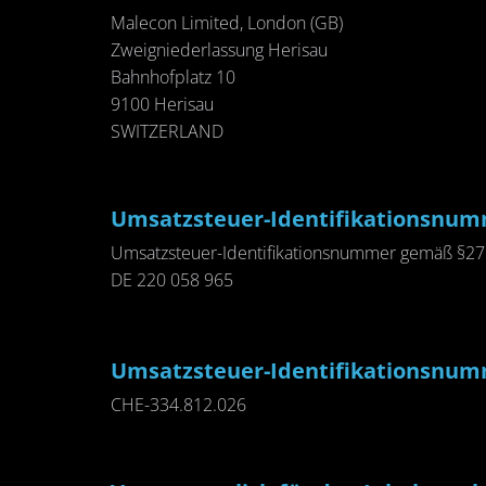
Male­con Li­mi­ted, Lon­don (GB)
Zweig­nie­der­las­sung He­ri­sau
Bahn­hof­platz 10
9100 He­ri­sau
SWIT­Z­ER­LAND
Um­satz­steu­er-Iden­ti­fi­ka­ti­ons­n
Um­satz­steu­er-Iden­ti­fi­ka­ti­ons­num­mer gemäß §27 
DE 220 058 965
Um­satz­steu­er-Iden­ti­fi­ka­ti­ons­n
CHE-334.812.026