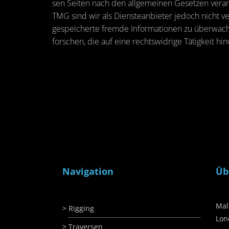
sen Sei­ten nach den all­ge­mei­nen Ge­set­zen ver­a
TMG sind wir als Diens­te­an­bie­ter je­doch nicht ver­
ge­spei­cher­te frem­de In­for­ma­tio­nen zu über­w
for­schen, die auf eine rechts­wid­ri­ge Tä­tig­keit hin
Navigation
Üb
Mal
Rigging
Lo
Traversen