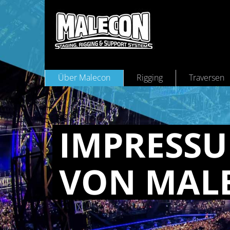
Über Malecon
Rigging
Traversen
IM­PRES­S
VON MALE