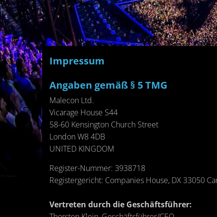
Im­pres­sum
An­ga­ben gemäß § 5 TMG
Male­con Ltd.
Vi­ca­ra­ge House S44
58-60 Ken­sing­ton Church Street
Lon­don W8 4DB
UNITED KING­DOM
Re­gis­ter-Num­mer: 3938718
Re­gis­ter­ge­richt: Com­pa­nies House, DX 33050 Car
Ver­tre­ten durch die Ge­schäfts­füh­rer:
Thors­ten Klein, Ge­schäfts­füh­rer/CEO