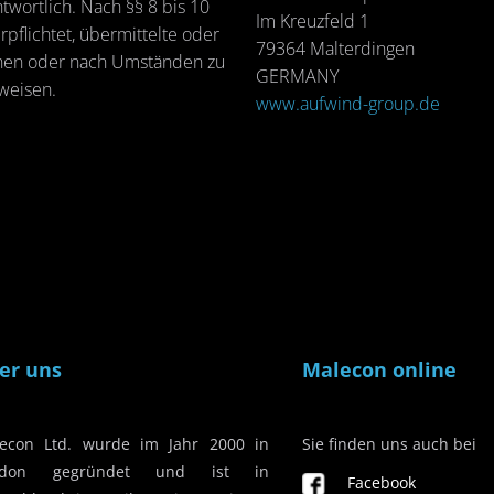
nt­wort­lich. Nach §§ 8 bis 10
Im Kreuz­feld 1
pflich­tet, über­mit­tel­te oder
79364 Mal­ter­din­gen
a­chen oder nach Um­stän­den zu
GER­MA­NY
­wei­sen.
www.​aufwind-​group.​de
er uns
Malecon online
econ Ltd. wurde im Jahr 2000 in
Sie finden uns auch bei
ndon gegründet und ist in
Facebook