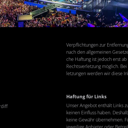
Ver­pflich­tun­gen zur Ent­fer­nu
nach den all­ge­mei­nen Ge­set­ze
che Haf­tung ist je­doch erst ab
Rechts­ver­let­zung mög­lich. Be
let­zun­gen wer­den wir diese In­
Haf­tung für Links
Unser An­ge­bot ent­hält Links zu
­diff
kei­nen Ein­fluss haben. Des­hal
keine Ge­währ über­neh­men. Für d
je­wei­li­ge An­bie­ter oder Be­tre