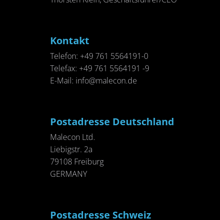
Kon­takt
Te­le­fon: +49 761 5564191-0
Te­le­fax: +49 761 5564191 -9
E-Mail: info@​malecon.​de
Post­adres­se Deutsch­land
Male­con Ltd.
Lie­big­s­tr. 2a
79108 Frei­burg
GER­MA­NY
Post­adres­se Schweiz