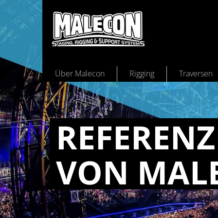
Über Malecon
Rigging
Traversen
REFEREN
VON MAL