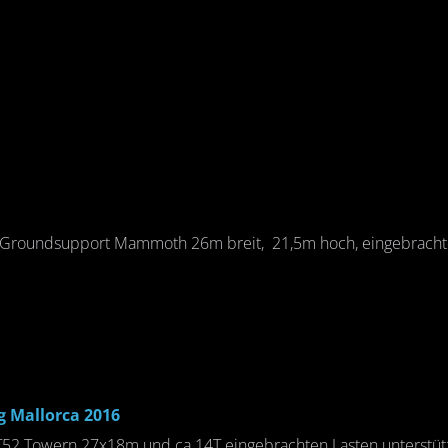
 Groundsupport Mammoth 26m breit, 21,5m hoch, eingebrachte
 Mallorca 2016
52 Towern 27x18m und ca 14T eingebrachten Lasten unterstüt