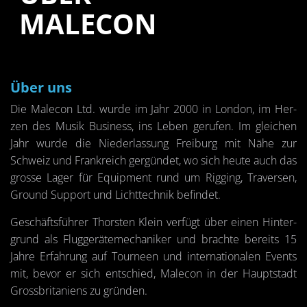
MALE­CON
Über uns
Die Male­con Ltd. wurde im Jahr 2000 in Lon­don, im Her­
zen des Musik Busi­ness, ins Leben ge­ru­fen. Im glei­chen
Jahr wurde die Nie­der­las­sung Frei­burg mit Nähe zur
Schweiz und Frank­reich ger­gün­det, wo sich heute auch das
gros­se Lager für Equip­ment rund um Rig­ging, Tra­ver­sen,
Ground Sup­port und Licht­tech­nik be­fin­det.
Ge­schäfts­füh­rer Thors­ten Klein ver­fügt über einen Hin­ter­
grund als Flug­ge­rä­te­me­cha­ni­ker und brach­te be­reits 15
Jahre Er­fah­rung auf Tour­ne­en und in­ter­na­tio­na­len Events
mit, bevor er sich ent­schied, Male­con in der Haupt­stadt
Gross­bri­ta­ni­ens zu grün­den.