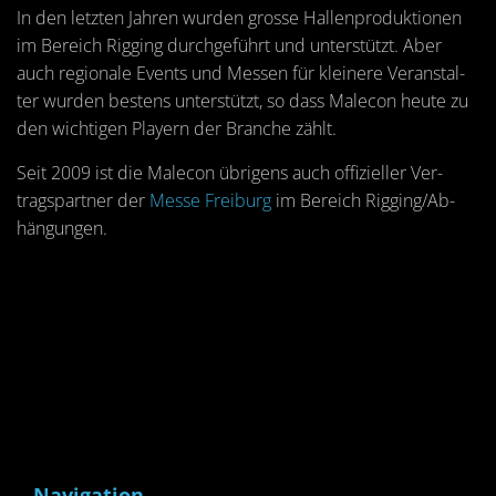
In den letz­ten Jah­ren wur­den gros­se Hal­len­pro­duk­tio­nen
im Be­reich Rig­ging durch­ge­führt und un­ter­stützt. Aber
auch re­gio­na­le Events und Mes­sen für klei­ne­re Ver­an­stal­
ter wur­den bes­tens un­ter­stützt, so dass Male­con heute zu
den wich­ti­gen Play­ern der Bran­che zählt.
Seit 2009 ist die Male­con üb­ri­gens auch of­fi­zi­el­ler Ver­
trags­part­ner der
Messe Frei­burg
im Be­reich Rig­ging/Ab­
hän­gun­gen.
Navigation